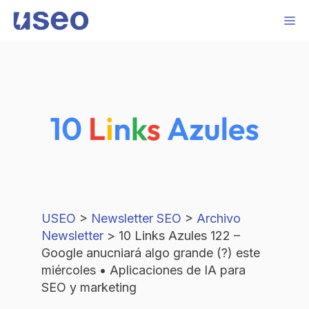
Saltar
M
al
contenido
USEO
>
Newsletter SEO
>
Archivo
Newsletter
>
10 Links Azules 122 –
Google anucniará algo grande (?) este
miércoles • Aplicaciones de IA para
SEO y marketing